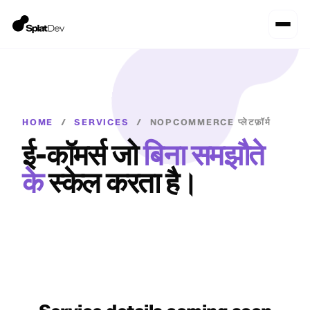
HOME
/
SERVICES
/
NOPCOMMERCE प्लेटफ़ॉर्म
ई-कॉमर्स जो
बिना समझौते
के
स्केल करता है।