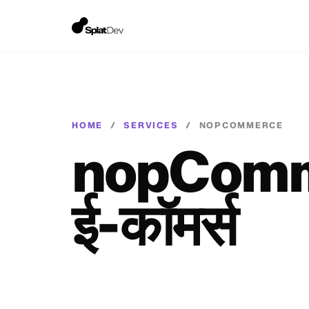
HOME
/
SERVICES
/
NOPCOMMERCE
nopComme
ई-कॉमर्स