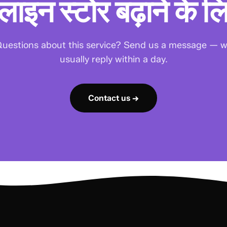
न स्टोर बढ़ाने के लिए
uestions about this service? Send us a message — 
usually reply within a day.
Contact us →