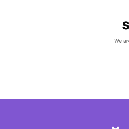
S
We are