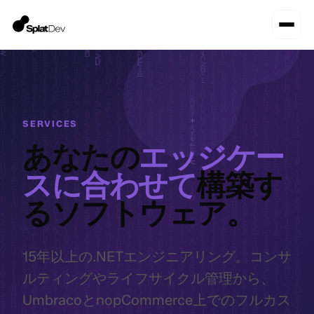
SERVICES
あなたの
エッジケー
スに合わせて
構築す
るソフトウェア。
15年以上の.NETエンジニアリング。コンサ
ルティングやライフサイクル管理から、
UmbracoとnopCommerce上でのフルカス