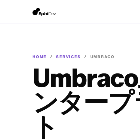
HOME
/
SERVICES
/
UMBRACO
Umbra
ンタープ
ト