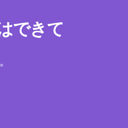
備はできて
we