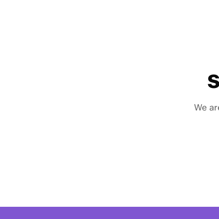
S
We are