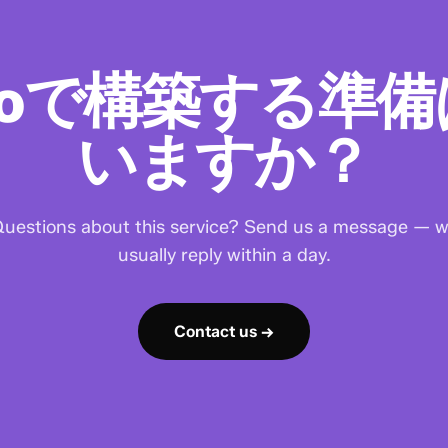
acoで構築する準
いますか？
uestions about this service? Send us a message — 
usually reply within a day.
Contact us →