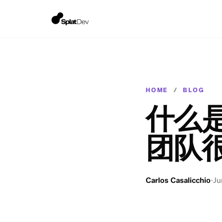
HOME
/
BLOG
什么是
团队
Carlos Casalicchio
·
Ju