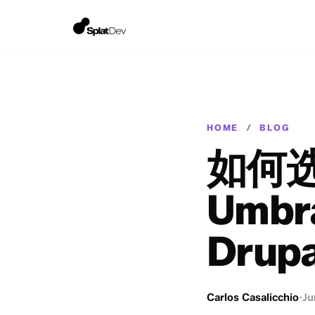
HOME
/
BLOG
如何选
Umbra
Drupa
Carlos Casalicchio
·
Ju