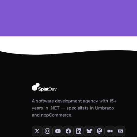
A software development agency with 15+
years in .NET — specialists in Umbraco
and nopCommerce.