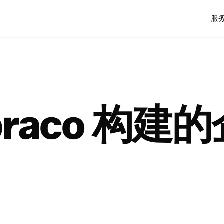
服
raco 构建的