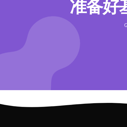
准备好基
Q