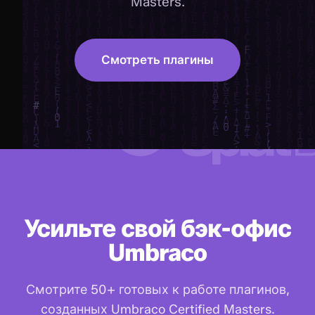
Masters.
Смотреть плагины
Усильте свой бэк-офис
Umbraco
Смотрите 50+ готовых к работе плагинов,
созданных Umbraco Certified Masters.