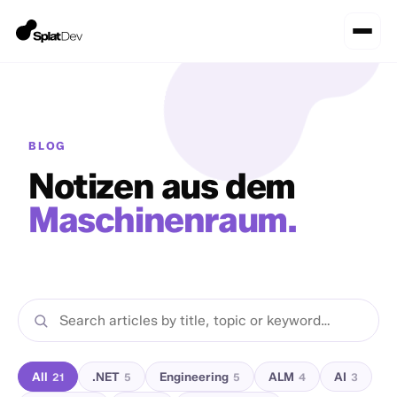
BLOG
Notizen aus dem
Maschinenraum.
All
.NET
Engineering
ALM
AI
21
5
5
4
3