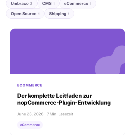
Umbraco
CMS
eCommerce
2
1
1
Open Source
Shipping
1
1
ECOMMERCE
Der komplette Leitfaden zur
nopCommerce-Plugin-Entwicklung
June 23, 2026 · 7 Min. Lesezeit
eCommerce