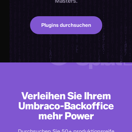
Masters.
Plugins durchsuchen
Verleihen Sie Ihrem
Umbraco-Backoffice
mehr Power
Durchsuchen Sie 50+ produktionsreife