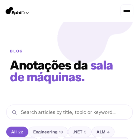
BLOG
Anotações da
sala
de máquinas.
All
Engineering
.NET
ALM
22
10
5
4