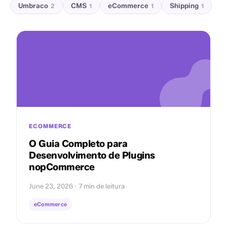
Umbraco
CMS
eCommerce
Shipping
2
1
1
1
ECOMMERCE
O Guia Completo para
Desenvolvimento de Plugins
nopCommerce
June 23, 2026 · 7 min de leitura
eCommerce