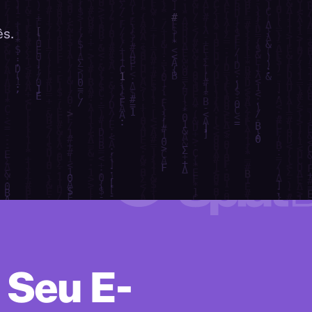
ês.
 Seu E-