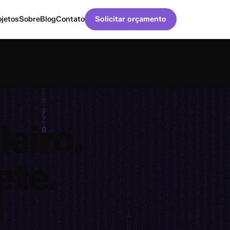
ojetos
Sobre
Blog
Contato
Solicitar orçamento
eiro.
ete.