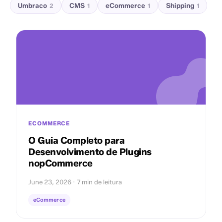
Umbraco
CMS
eCommerce
Shipping
2
1
1
1
ECOMMERCE
O Guia Completo para
Desenvolvimento de Plugins
nopCommerce
June 23, 2026 · 7 min de leitura
eCommerce