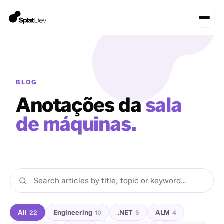
BLOG
Anotações da
sala
de máquinas.
All
Engineering
.NET
ALM
22
10
5
4